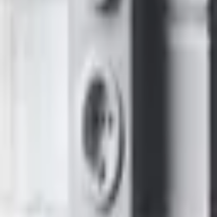
Цвет механизма
Белый
Название бренда
Gira
Вид/марка материала
Термопласт
Отделка поверхности
Глянцевый
Символы/индикация/надписи
Без надписи/печати
Не содержит (без) галогенов
Да
Защитное покрытие поверхности
Необработанная
Дилер Gira в Москве. Премиальная электрика и системы
умного дома.
Каталог
Выключатели
Розетки
Рамки
Умный дом