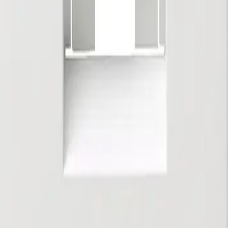
IP30
Способ монтажа
Скрытой установки
Цвет механизма
Белый
Название бренда
Gira
Вид/марка материала
Термопласт
Отделка поверхности
Глянцевый
Не содержит (без) галогенов
Да
Защитное покрытие поверхности
Необработанная
Дилер Gira в Москве. Премиальная электрика и системы
умного дома.
Каталог
Выключатели
Розетки
Рамки
Умный дом