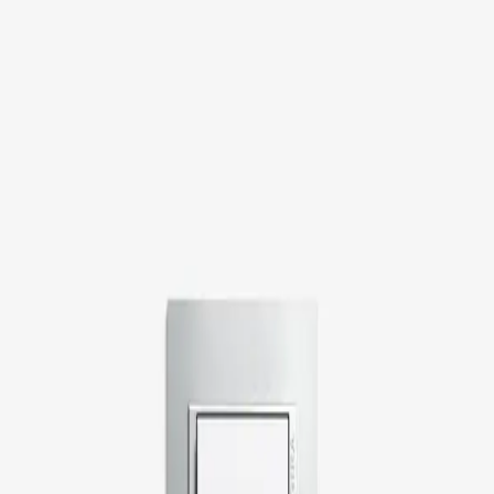
Moscow
Каталог
О нас
Контакты
Войти
Назад в
Выключатели
Каталог
/
Выключатели
/
Gira Event Opaque
Серия
EVENT
Gira Event Opaque
717 ₽
Рамки Gira Event Opaque изготовлены из непрозрачной
пластмассы, которая лишь слегка пропускает свет. В
зависимости от угла падения света цвета кажутся то светлее,
то темнее, и этот эффект усиливается благодаря изогнутой
форме рамки. Рамки Gira Event Opaque предлагаются в
следующий цветовой палитре: салатовый, белый и темно-
коричневый.
В наличии